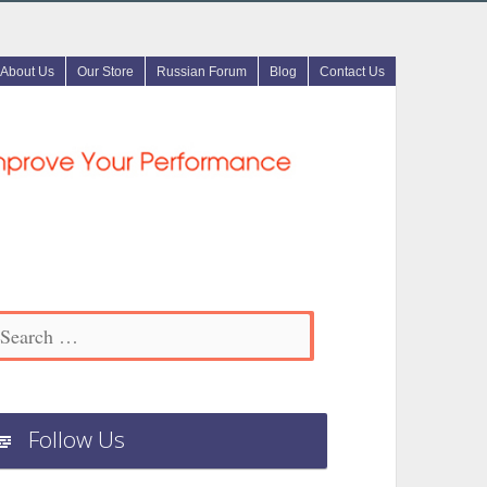
About Us
Our Store
Russian Forum
Blog
Contact Us
Follow Us