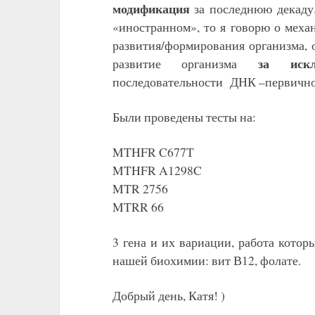
модификация
за последнюю декаду. 
«иностранном», то я говорю о меха
развития/формирования организма, 
за искл
развитие организма
последовательности ДНК –первично
Были проведены тесты на:
MTHFR C677T
MTHFR A1298C
MTR 2756
MTRR 66
3 гена и их вариации, работа кот
нашей биохимии: вит В12, фолате.
Добрый день, Катя! )