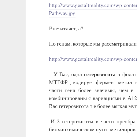
http://www.gestaltreality.com/wp-conte
Pathway.jpg
Впечатляет, а?
По генам, которые мы рассматривали
http://www.gestaltreality.com/wp-con
гетерозигота
– У Вас, одна
в фолат
МТГФР ( кодирует фермент метил-те
части гена более значимы, чем 
комбинированы с вариациями в А129
Вас гетерозигота т е более мягкая му
-И 2 гетерозиготы в части преобр
биохиохимическом пути -метилирован