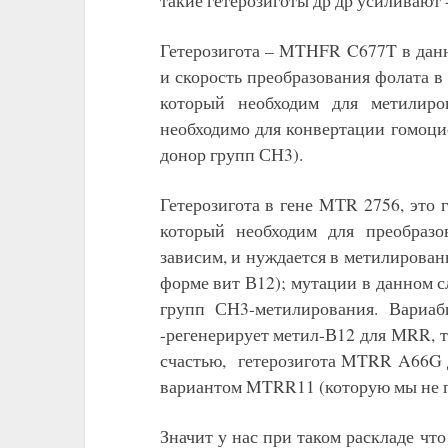
такие гетерозиготы др др усиливают
Гетерозигота – MTHFR C677T в дан
и скорость преобразования фолата в
который необходим для метилиро
необходимо для конвертации гомоци
донор групп СН3).
Гетерозигота в гене MТR 2756, это 
который необходим для преобраз
зависим, и нуждается в метилирова
форме вит В12); мутации в данном
групп СН3-метилирования. Вариаб
-регенерирует метил-В12 для МRR, т
счастью, гетерозигота MTRR A66G д
вариантом MTRR11 (которую мы не п
Значит у нас при таком раскладе ч