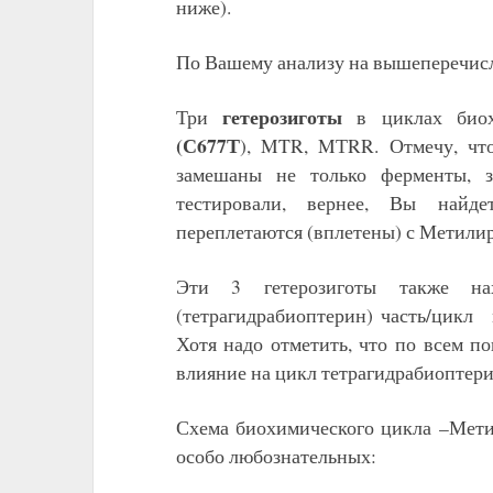
ниже).
По Вашему анализу на вышеперечис
гетерозиготы
Три
в циклах биох
(С677Т
), MTR, MТRR. Отмечу, чт
замешаны не только ферменты, з
тестировали, вернее, Вы найде
переплетаются (вплетены) с Метили
Эти 3 гетерозиготы также н
(тетрагидрабиоптерин) часть/цикл 
Хотя надо отметить, что по всем 
влияние на цикл тетрагидрабиоптери
Схема биохимического цикла –Метил
особо любознательных: