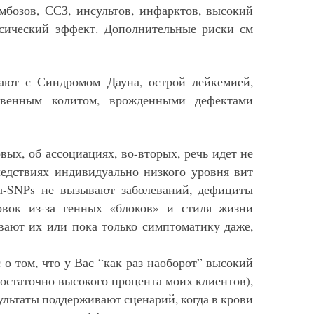
мбозов, ССЗ, инсультов, инфарктов, высокий
ксический эффект. Дополнительные риски см
т с Синдромом Дауна, острой лейкемией,
звенным колитом, врожденными дефектами
вых, об ассоциациях, во-вторых, речь идет не
ледствиях индивидуально низкого уровня вит
-SNPs не вызывают заболеваний, дефициты
овок из-за генных «блоков» и стиля жизни
вают их или пока только симптоматику даже,
 о том, что у Вас “как раз наоборот” высокий
достаточно высокого процента моих клиентов),
зультаты поддерживают сценарий, когда в крови