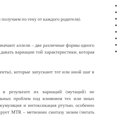
получаем по гену от каждого родителя).
значают аллели – две различные формы одного
 давать вариации той характеристики, которая
нты), которые запускают тот или иной шаг в
в результате их вариаций (мутаций) не
льных проблем под влиянием тех или иных
ккумуляция и интоксикация ртутью, особенно
ирует МТR – метионин синтазу энзим (читать