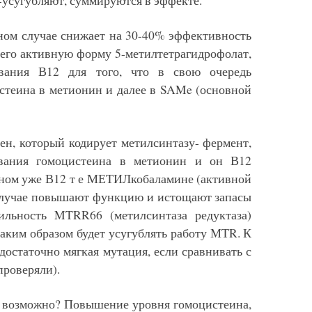
 -усугубляют, суммируются в эффекте.
ном случае снижает на 30-40% эффективность
 его активную форму 5-метилтетрагидрофолат,
вания В12 для того, что в свою очередь
стеина в метионин и далее в SAMe (основной
ген, который кодирует метилсинтазу- фермент,
ования гомоцистеина в метионин и он В12
нном уже В12 т е МЕТИЛкобаламине (активной
 случае повышают функцию и истощают запасы
ильность MTRR66 (метилсинтаза редуктаза)
аким образом будет усугублять работу МТR. К
остаточно мягкая мутация, если сравнивать с
роверяли).
то возможно? Повышение уровня гомоцистеина,