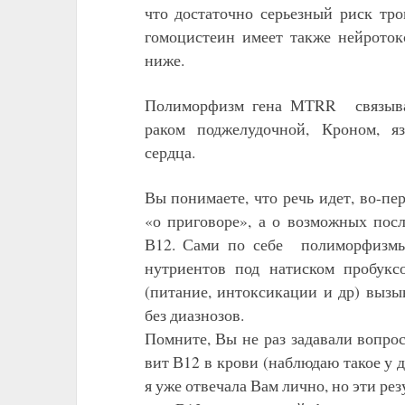
что достаточно серьезный риск тро
гомоцистеин имеет также нейрото
ниже.
Полиморфизм гена МТRR связываю
раком поджелудочной, Кроном, я
сердца.
Вы понимаете, что речь идет, во-пер
«о приговоре», а о возможных пос
В12. Сами по себе полиморфизмы
нутриентов под натиском пробукс
(питание, интоксикации и др) вызы
без диазнозов.
Помните, Вы не раз задавали вопрос
вит В12 в крови (наблюдаю такое у 
я уже отвечала Вам лично, но эти ре