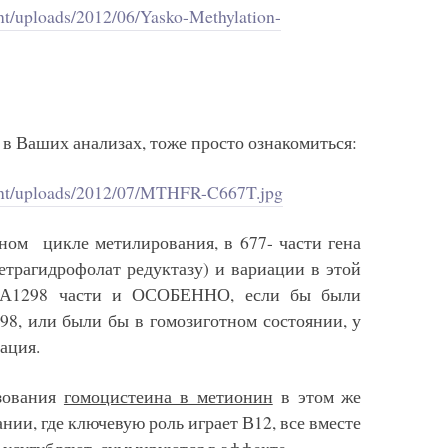
nt/uploads/2012/06/Yasko-Methylation-
 в Ваших анализах, тоже просто ознакомиться:
tent/uploads/2012/07/MTHFR-C667T.jpg
ном цикле метилирования, в 677- части гена
трагидрофолат редуктазу) и вариации в этой
в А1298 части и ОСОБЕННО, если бы были
8, или были бы в гомозиготном состоянии, у
тация.
азования
гомоцистеина в метионин
в этом же
ии, где ключевую роль играет В12, все вместе