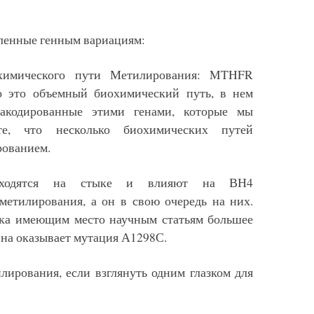
ленные генным вариациям:
имического пути Метилирования: MTHFR
о это объемный биохимический путь, в нем
акодированные этими генами, которые мы
те, что несколько биохимических путей
рованием.
аходятся на стыке и влияют на ВН4
метилирования, а он в свою очередь на них.
пока имеющим место научным статьям большее
на оказывает мутация А1298С.
ирования, если взглянуть одним глазком для